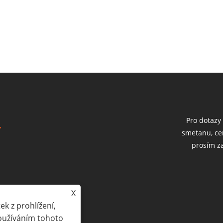
Pro dotazy
smetanu, ce
prosím z
X
strict, Changzhou City,
k z prohlížení,
Používáním tohoto