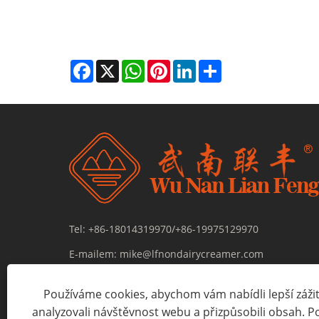
Facebook
X
WhatsApp
Pinterest
LinkedIn
Share
Tel:
+86-18014319970/+86-19975129970
E-mailem:
mike@lfnondairycreamer.com
Adresa:
58 Qianmiao Road, Qianhuang Town, Wujin Di
Používáme cookies, abychom vám nabídli lepší zážite
provincie Jiangsu, Čína
analyzovali návštěvnost webu a přizpůsobili obsah. 